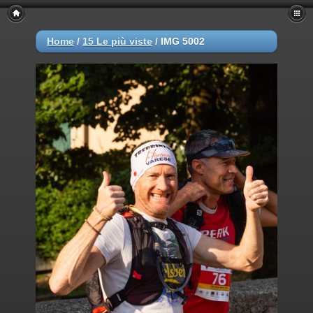
Home
/
15 Le più viste
/
IMG 5002