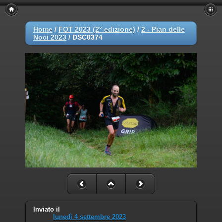
Home
/
FOT 2023 (2° edizione)
/
2 - Pian delle
Noci 2023
/
DSC0374
Inviato il
lunedì 4 settembre 2023