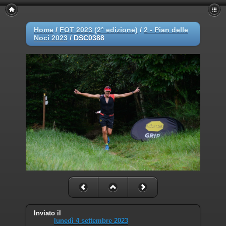
Home
/
FOT 2023 (2° edizione)
/
2 - Pian delle
Noci 2023
/
DSC0388
Inviato il
lunedì 4 settembre 2023