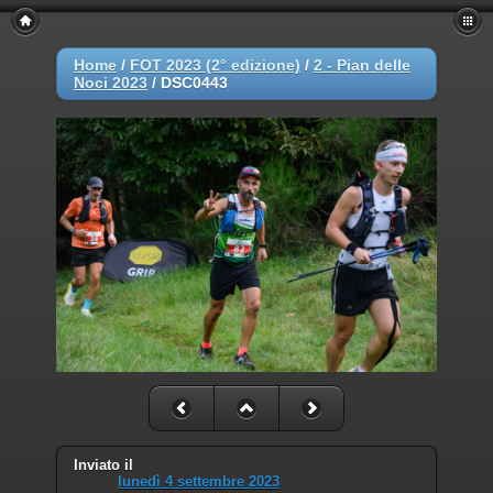
Home
/
FOT 2023 (2° edizione)
/
2 - Pian delle
Noci 2023
/
DSC0443
Inviato il
lunedì 4 settembre 2023