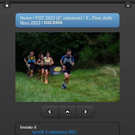
Home
/
FOT 2023 (2° edizione)
/
2 - Pian delle
Noci 2023
/
DSC0454
Inviato il
lunedì 4 settembre 2023