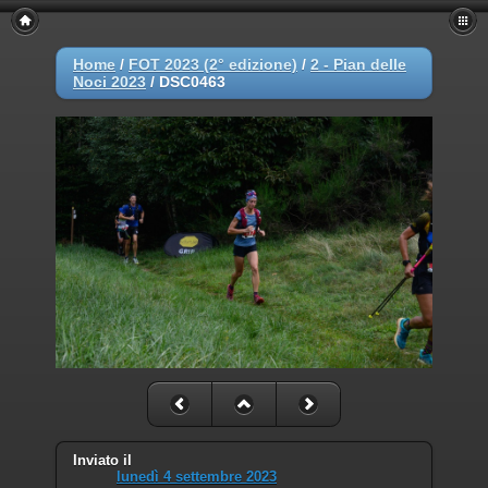
Home
/
FOT 2023 (2° edizione)
/
2 - Pian delle
Noci 2023
/
DSC0463
Inviato il
lunedì 4 settembre 2023