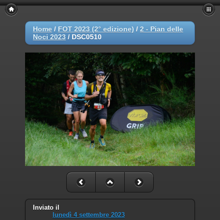
Home
/
FOT 2023 (2° edizione)
/
2 - Pian delle
Noci 2023
/
DSC0510
Inviato il
lunedì 4 settembre 2023