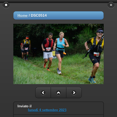
Home
/
DSC0514
Inviato il
lunedì 4 settembre 2023