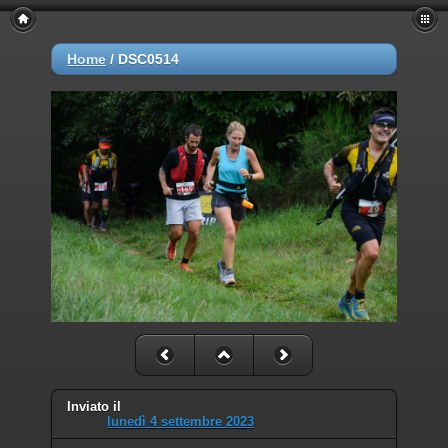
Home
/
DSC0514
Inviato il
lunedì 4 settembre 2023