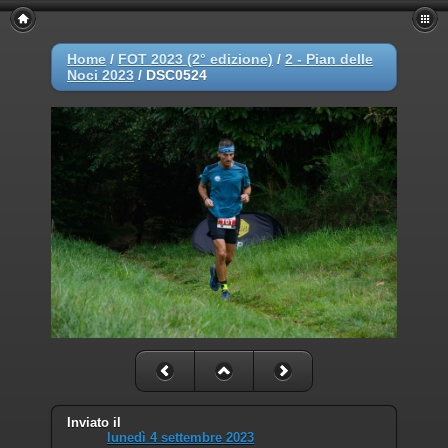
Home
/
FOT 2023 (2° edizione)
/
2 - Pian delle
Noci 2023
/
DSC0524
Inviato il
lunedì 4 settembre 2023