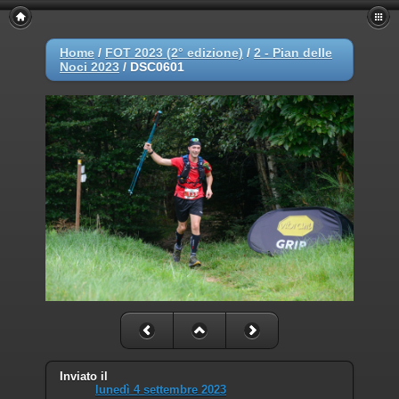
Home
/
FOT 2023 (2° edizione)
/
2 - Pian delle
Noci 2023
/
DSC0601
Inviato il
lunedì 4 settembre 2023