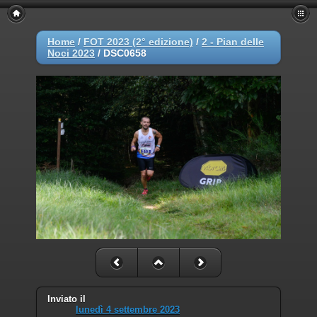
Home
/
FOT 2023 (2° edizione)
/
2 - Pian delle
Noci 2023
/
DSC0658
Inviato il
lunedì 4 settembre 2023