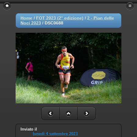
Home
/
FOT 2023 (2° edizione)
/
2 - Pian delle
Noci 2023
/
DSC0688
Inviato il
lunedì 4 settembre 2023