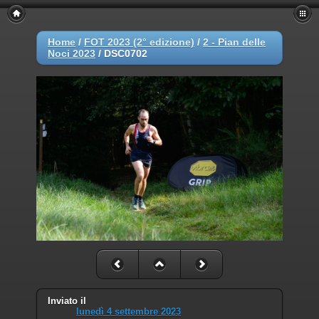
Home
/
FOT 2023 (2° edizione)
/
2 - Pian delle
Noci 2023
/
DSC0702
Inviato il
lunedì 4 settembre 2023