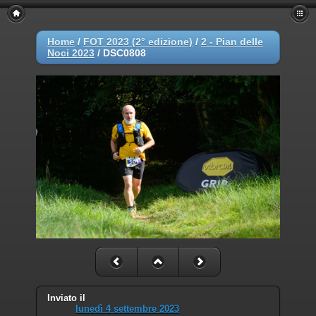
Home
/
FOT 2023 (2° edizione)
/
2 - Pian delle
Noci 2023
/
DSC0808
Inviato il
lunedì 4 settembre 2023