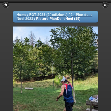
Home
/
FOT 2023 (2° edizione)
/
2 - Pian delle
Noci 2023
/
Ristoro PianDelleNoci (15)