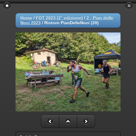
Home
/
FOT 2023 (2° edizione)
/
2 - Pian delle
Noci 2023
/
Ristoro PianDelleNoci (20)