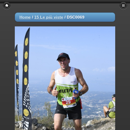
Home
/
15 Le più viste
/
DSC0069