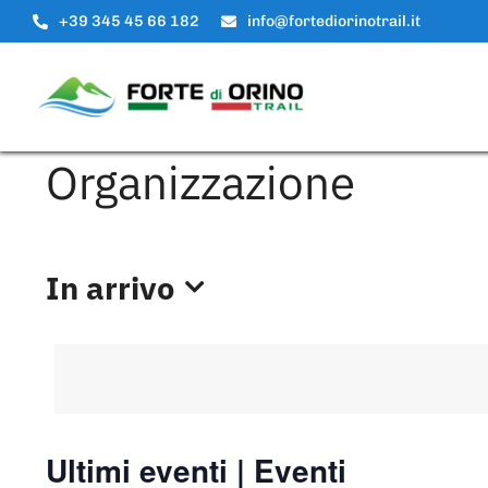
Salta
+39 345 45 66 182
info@fortediorinotrail.it
al
contenuto
Organizzazione
In arrivo
Seleziona
la
data.
Ultimi eventi | Eventi