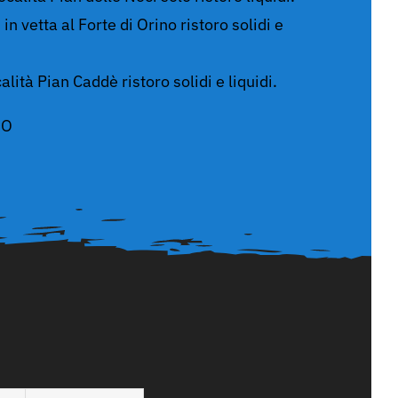
in vetta al Forte di Orino ristoro solidi e
lità Pian Caddè ristoro solidi e liquidi.
DO