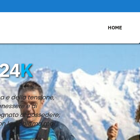
HOME
 24
K
ca e della tensione,
nessere e di
gnato di possedere;
non le abbiamo mai