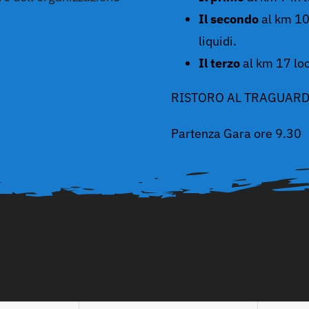
Il secondo
al km 10 
liquidi.
Il terzo
al km 17 loca
RISTORO AL TRAGUAR
Partenza Gara ore 9.30