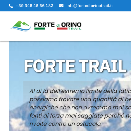
Salta
+39 345 45 66 182
info@fortediorinotrail.it
al
contenuto
FORTE TRAIL
Al di là dell’estremo limite della fati
possiamo trovare una quantità di be
energiche che non avremmo mai so
fonti di forza mai saggiate perché 
rivolte contro un ostacolo.