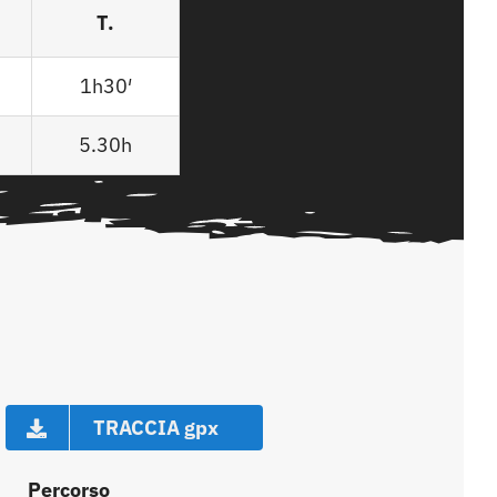
T.
1h30′
5.30h
TRACCIA gpx
Percorso