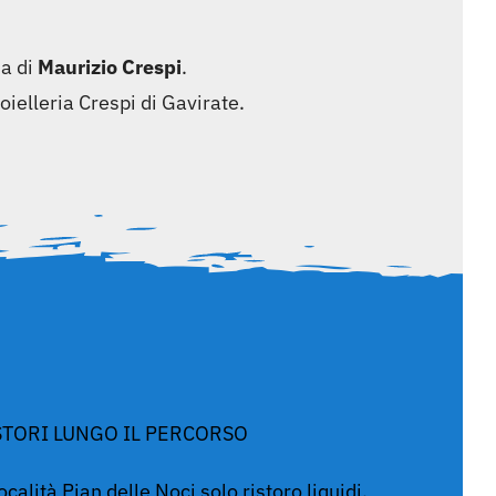
ia di
Maurizio Crespi
.
ielleria Crespi di Gavirate.
STORI LUNGO IL PERCORSO
ocalità Pian delle Noci solo ristoro liquidi.