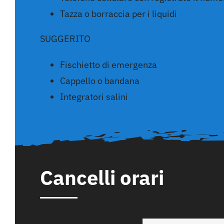
Tazza o borraccia per i liquidi
SUGGERITO
Fischietto di emergenza
Cappello o bandana
Integratori salini
Cancelli orari