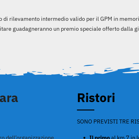
to di rilevamento intermedio valido per il GPM in memor
sitare guadagneranno un premio speciale offerto dalla gio
ara
Ristori
SONO PREVISTI TRE RI
ro dell’organizzazione
Il primo
al km 7 in l