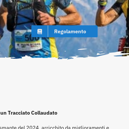
(WilliamJames)
Regolamento
un Tracciato Collaudato
asmante del 2024, arricchito da miglioramenti e