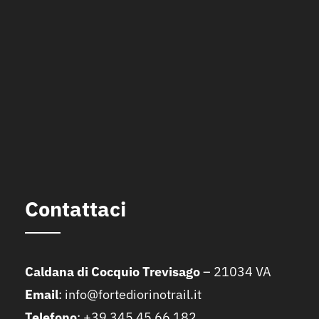
Contattaci
Caldana di Cocquio Trevisago
– 21034 VA
Email
:
info@fortediorinotrail.it
Telefono
: +39 345 45 66 182