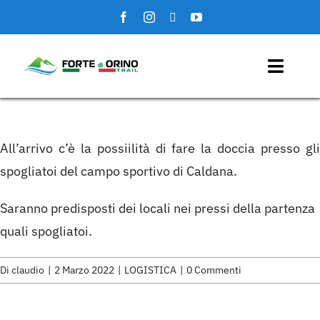
Salta
al
contenuto
Toggl
Naviga
Home
All’arrivo c’è la possiilità di fare la doccia presso gli
Gare
spogliatoi del campo sportivo di Caldana.
Eventi
Saranno predisposti dei locali nei pressi della partenza
quali spogliatoi.
Media
Di
claudio
|
2 Marzo 2022
|
LOGISTICA
|
0 Commenti
Info